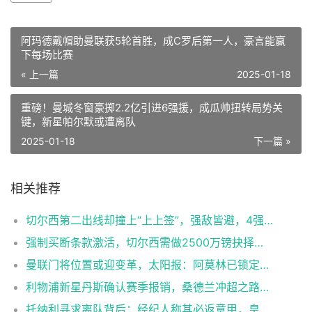
阿玛德戴帽助曼联获5轮首胜，成C罗后第一人，豪言能赢
下每场比赛
« 上一篇
2025-01-18
重磅！曼城冬窗豪掷2.2亿引进6强援，成瓜帅扭转局势关
键，新星帕尔默或遭离队
2025-01-18
下一篇 »
相关推荐
切尔西第二出线却撞上“上上签”，强敌皆避，4强席位稳稳在望！
强制买断条款激活，切尔西需做2500万镑抉择，桑乔去留待定
曼联门将位置或迎变革，太阳报：阿莫林已锁定圣徒门将拉姆斯代尔
利物浦新星丹斯确认赛季报销，桑德兰冲超之路折损锋线悍将
托纳利寻求离队背后：经纪人称其必返意甲，皇马曼城接触有何玄机？