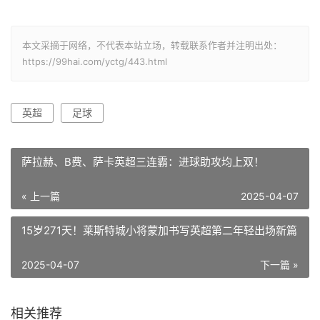
本文采摘于网络，不代表本站立场，转载联系作者并注明出处：
https://99hai.com/yctg/443.html
英超
足球
萨拉赫、B费、萨卡英超三连霸：进球助攻均上双！
« 上一篇
2025-04-07
15岁271天！莱斯特城小将蒙加书写英超第二年轻出场新篇
2025-04-07
下一篇 »
相关推荐