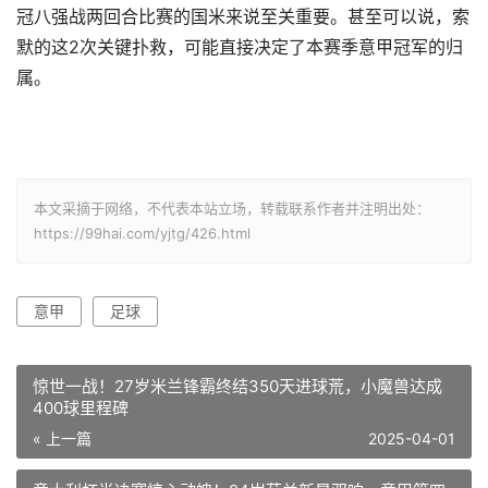
冠八强战两回合比赛的国米来说至关重要。甚至可以说，索
默的这2次关键扑救，可能直接决定了本赛季意甲冠军的归
属。
本文采摘于网络，不代表本站立场，转载联系作者并注明出处：
https://99hai.com/yjtg/426.html
意甲
足球
惊世一战！27岁米兰锋霸终结350天进球荒，小魔兽达成
400球里程碑
« 上一篇
2025-04-01