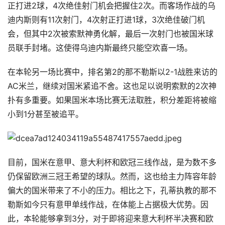
正打进2球，4次绝佳射门机会把握住2次。而客场作战的乌
迪内斯则有11次射门，4次射正打进1球，3次绝佳破门机
会，但其中2次被索默神勇化解，最后一次射门也被国米球
员联手封堵。这使得乌迪内斯最终只能空欢喜一场。
在本轮另一场比赛中，排名第2的那不勒斯以2-1战胜来访的
AC米兰，继续对国米紧追不舍。这也足以说明索默的2次神
扑有多重要。如果国米本场比赛无法取胜，积分差距将被缩
小到1分甚至被追平。
目前，国米在意甲、意大利杯和欧冠三线作战，是为数不多
仍保留欧洲三冠王希望的球队。然而，这也给主力阵容年龄
偏大的国米带来了不小的压力。相比之下，孔蒂执教的那不
勒斯如今只有意甲单线作战，在体能上占据极大优势。因
此，本轮能够拿到3分，对于即将迎来意大利杯半决赛和欧