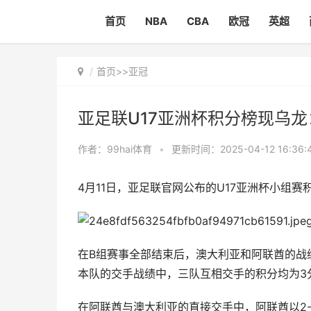
首页
NBA
CBA
欧冠
英超
首页
>>
亚冠
亚足联U17亚洲杯积分榜现乌
作者：99hai体育
•
更新时间：2025-04-12 16:36:
4月11日，亚足联官网公布的U17亚洲杯小组
在B组赛事全部结束后，澳大利亚和阿联酋的战绩
本队的交手战绩中，三队互相交手的积分均为3
在阿联酋与澳大利亚的直接交手中，阿联酋以2