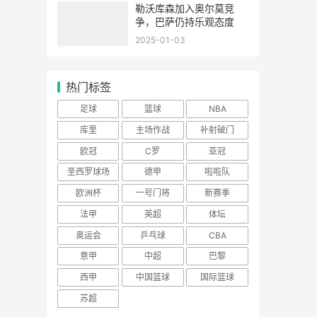
勒沃库森加入奥尔莫竞
争，巴萨仍持乐观态度
2025-01-03
热门标签
足球
篮球
NBA
库里
主场作战
补射破门
欧冠
C罗
亚冠
圣西罗球场
德甲
啦啦队
欧洲杯
一号门将
新赛季
法甲
英超
体坛
奥运会
乒乓球
CBA
意甲
中超
巴黎
西甲
中国篮球
国际篮球
苏超