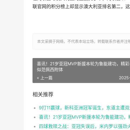
联官网的积分榜上却显示澳大利亚排名第二，这
本文采摘于网络，不代表本站立场，转载联系作者并注明出处：https
喜讯！21岁亚冠MVP新援本轮为鲁能建功，精
似范佩西附体
« 上一篇
2025
相关推荐