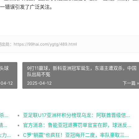
一错误引发了广泛关注。
://99hai.com/ygtg/489.html
彩头球
9打11赢球，新科亚洲冠军诞生，东道主遭双杀，中国
队出局不冤
-04-12
2025-04-12
下一篇 
9打11赢球，新科亚洲冠军诞生，东道主遭双杀，中国队出局不冤
亚足联U17亚洲杯积分榜现乌龙：阿联酋晋级信息误标为澳大利亚
喜讯！21岁亚冠MVP新援本轮为鲁能建功，精彩头球似范佩西附体
官方消息：鲁能亚冠退赛罚单官宣在即，球迷反应意外
四球救赎之战：亚冠失误后，米内罗以强劲火力重塑锋线实力
C罗“躺赢”也疯狂！亚冠梅开二度，率队豪取三连胜