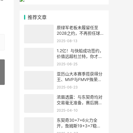
推荐文章
原绿军老板未履留任至
2028之约，不再担任球队
董事
2025-08-13
1.2亿！与快船成功签约，
价值远超杜兰特，你才是
哈登冲冠绝配搭档
2025-06-25
亚历山大本赛季揽获得分
»
王、MVP与FMVP殊荣，
跻身历史第四人行列
2025-06-23
浓眉透露：与东契奇均对
交易毫无准备，赛后拥抱
系表达敬意
2025-04-10
东契奇30+7+6火力全
开，詹姆斯19+3+7稳定
输出，湖人狂胜雷霆