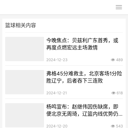
篮球相关内容
今晚焦点：贝兹利广东首秀，或
再度点燃宏远主场激情
2024-12-23
489
弗格45分难救主，北京客场1分险
胜辽宁，后者吞下三连败
2024-12-21
618
杨鸣宣布：赵继伟因伤缺席，即
便北京无周琦，辽篮内线优势仍
难显现
2024-12-20
543