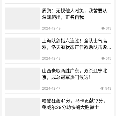
周鹏：无视他人嘲笑，我誓要从
深渊爬出，正名自我
2024-12-19
613
上海队剑指六连胜！全队士气高
涨，洛夫顿状态正佳欲助队击败
深圳
2024-12-18
515
山西豪取两胜广东，双杀辽宁北
京，成总冠军热门候选！
2024-12-17
543
哈登狂轰41分，马卡贡献17分，
鲍威尔29分助快船大胜爵士