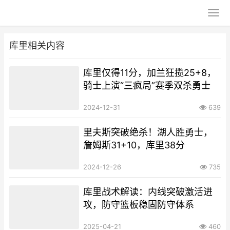
库里相关内容
库里仅得11分，加兰狂揽25+8，
骑士上演“三疯局”赛季双杀勇士
2024-12-31
639
里夫斯突破绝杀！湖人胜勇士，
詹姆斯31+10，库里38分
2024-12-26
735
库里战术解读：内线突破激活进
攻，防守篮板稳固防守体系
2025-04-21
460