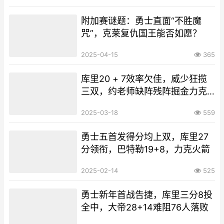
附加赛谜题：勇士直面“不胜魔
咒”，克莱复仇国王能否如愿？
2025-04-15
365
库里20 + 7效率欠佳，威少狂揽
三双，约老师缺阵残阵掘金力克
勇士
2025-03-18
559
勇士五首发得分均上双，库里27
分领衔，巴特勒19+8，力克火箭
2025-02-14
525
勇士新年首战告捷，库里三分8投
全中，大帝28+14难阻76人落败