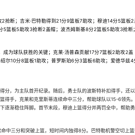
攻2抢断；吉米·巴特勒得到21分9篮板7助攻；穆迪14分5篮板2
3分5篮板5助攻3抢断2盖帽；波杰姆斯基8分2篮板5助攻3抢断
，成为球队获胜的关键；克莱·汤普森贡献17分7篮板2助攻2盖
马绍尔10分8篮板1助攻；普罗斯珀6分3篮板6助攻；爱德华兹4
得分，为主队首开纪录。随后，勇士队的波斯特补扣得手，还以
篮得手，克莱和克里斯蒂连续命中三分，帮助球队以15-6领先
下逐渐稳住阵脚。首节末段，穆迪上篮得分并两罚全中，帮助勇
续命中三分和突破上篮，短时间内独得8分。巴特勒机警空切上篮