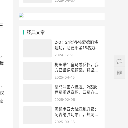
2025-04-07
三
经典文章
得
2-0！24岁多特蒙德旧将
建功，助德甲第18名力克
第16名，斩获赛季首胜
，
2024-12-23
瞬
梅里诺：皇马或反扑，我
方已备逆境预案，将坚守
自身体系
2025-04-15
，
皇马冲击六连胜：2亿欧
巨星重返赛场，四星齐聚
双
誓要双杀对手
2025-02-05
独
英超争四大战混乱升级：
阿森纳胜切尔西，热刺爆
冷告负，曼联强势反弹
2025-03-18