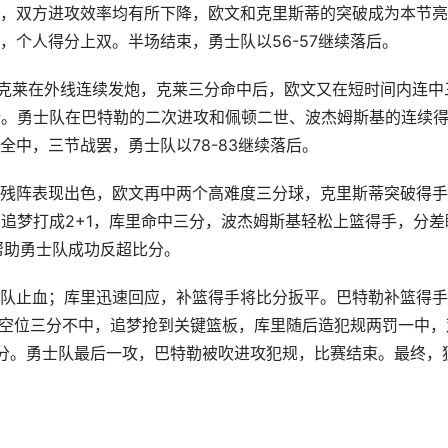
，双方进攻效率均有所下降，欧文和克里斯蒂的突破成为本节亮
，个人得分上双。半场结束，勇士队以56-57继续落后。
与克莱在外线连续发炮，克莱三分命中后，欧文又在短时间内连中
势。勇士队在巴特勒的二次进攻和佩顿二世、波杰姆斯基的连续
中，三节战罢，勇士队以78-83继续落后。
残阵表现出色，欧文再中两个高难度三分球，克里斯蒂突破得手
，追梦打成2+1，库里命中三分，波杰姆斯基轻松上篮得手，分差
帮助勇士队成功反超比分。
队止血；库里迅速回应，补篮得手将比分扳平。巴特勒补篮得手
蒂空位三分不中，追梦抢到关键篮板，库里随后造犯规两罚一中，
分。勇士队最后一攻，巴特勒被吹进攻犯规，比赛结束。最终，