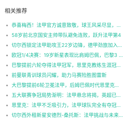
相关推荐
恭喜梅西！法甲官方诚意致敬，球王风采尽显，大巴黎发声化解往昔恩怨
58岁前北京国安主帅带队避免连败，跃升法甲第4
切尔西锁定法甲助攻王22岁边锋，德甲劲旅加入3000万欧报价竞争
欧冠1/4决赛：19岁新星表现比肩姆巴佩，巴黎3 - 1逆转维拉剑指四冠王
巴黎提前六轮夺得法甲冠军，恩里克教练生涯冠军数增至14个
前曼联青训球员闪耀，助力马赛险胜图雷斯
大巴黎提前6轮卫冕法甲，后姆巴佩时代恩里克开启王朝新篇
五大联赛争冠局势渐明：法甲悬念将揭，英超已定乾坤，西甲德甲意甲双雄激战正酣！
恩里克：法甲不乏吸引力，法甲球队完全有夺冠欧冠的实力
切尔西外租新星安德烈-桑托斯：法甲挑战与未来展望