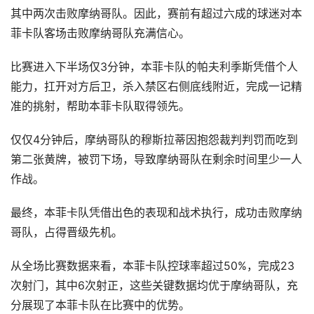
其中两次击败摩纳哥队。因此，赛前有超过六成的球迷对本
菲卡队客场击败摩纳哥队充满信心。
比赛进入下半场仅3分钟，本菲卡队的帕夫利季斯凭借个人
能力，扛开对方后卫，杀入禁区右侧底线附近，完成一记精
准的挑射，帮助本菲卡队取得领先。
仅仅4分钟后，摩纳哥队的穆斯拉蒂因抱怨裁判判罚而吃到
第二张黄牌，被罚下场，导致摩纳哥队在剩余时间里少一人
作战。
最终，本菲卡队凭借出色的表现和战术执行，成功击败摩纳
哥队，占得晋级先机。
从全场比赛数据来看，本菲卡队控球率超过50%，完成23
次射门，其中6次射正，这些关键数据均优于摩纳哥队，充
分展现了本菲卡队在比赛中的优势。