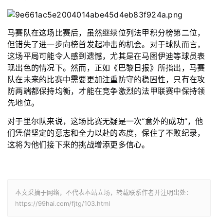
马赛队在这场比赛后，虽然继续位列法甲积分榜第二位，
但错失了进一步向榜首发起冲击的机会。对于球队而言，
这场平局可能令人感到遗憾，尤其是在马图伊迪等球员表
现出色的情况下。然而，正如《巴黎日报》所指出，马赛
队在未来的比赛中需要更加注重防守的稳固性，只有在攻
防两端都保持均衡，才能在竞争激烈的法甲联赛中保持领
先地位。
对于里尔队来说，这场比赛无疑是一次“意外的成功”，他
们凭借坚定的意志和全力以赴的态度，保住了不败纪录，
这将为他们接下来的挑战增添更多信心。
本文采摘于网络，不代表本站立场，转载联系作者并注明出处：
https://99hai.com/fjtg/103.html