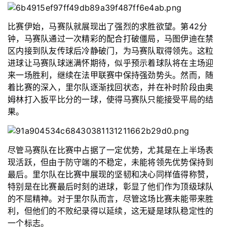
比赛伊始，马赛队就展现出了强烈的求胜欲望。第42分
钟，马赛队通过一次精彩的配合打破僵局，马图伊迪在禁
区内接到队友传球后冷静破门，为马赛队取得领先。这粒
进球让马赛队球迷满怀期待，似乎预示着球队将在主场迎
来一场胜利，继续在法甲联赛中保持强劲势头。然而，随
着比赛的深入，里尔队逐渐找回状态，并在补时阶段由奥
姆林打入扳平比分的一球，使得马赛队只能接受平局的结
果。
尽管马赛队在比赛中占据了一定优势，尤其是在上半场表
现活跃，但由于防守端的不稳定，未能将领先优势保持到
最后。里尔队在比赛中展现的坚韧和决心同样值得称赞，
特别是在比赛最后时刻的进球，彰显了他们作为顶级球队
的不屈精神。对于里尔队而言，尽管这场比赛未能带来胜
利，但他们的不败纪录得以延续，这无疑是球队稳定性的
一个标志。