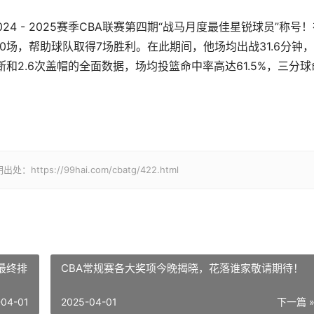
 - 2025赛季CBA联赛第四期“战马月度最佳星锐球员”称号！
0场，帮助球队取得7场胜利。在此期间，他场均出战31.6分钟
次抢断和2.6次盖帽的全面数据，场均投篮命中率高达61.5%，三分球
://99hai.com/cbatg/422.html
最终排
CBA常规赛各大奖项今晚揭晓，花落谁家敬请期待！
-04-01
2025-04-01
下一篇 