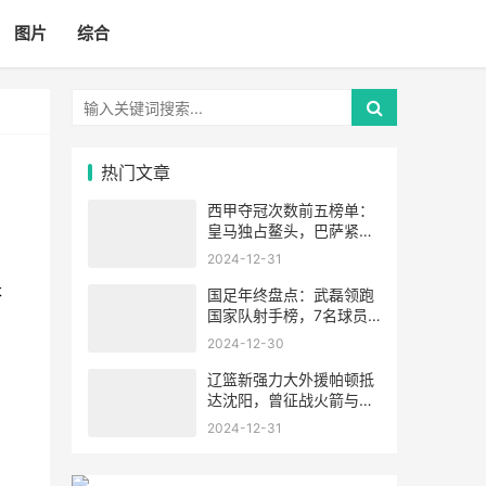
图片
综合
热门文章
西甲夺冠次数前五榜单：
皇马独占鳌头，巴萨紧随
其后，第五名本赛季仅获
2024-12-31
两胜
本
国足年终盘点：武磊领跑
国家队射手榜，7名球员
共入12球
2024-12-30
辽篮新强力大外援帕顿抵
达沈阳，曾征战火箭与森
林狼
2024-12-31