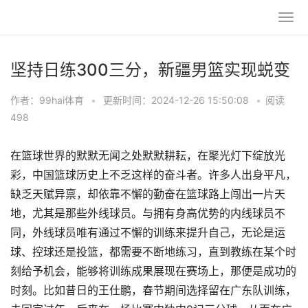
坚持日练300三分，新疆男篮实现蜕变
作者：99hai体育
•
更新时间：2024-12-26 15:50:08
•
阅读
498
在篮球世界的默默无闻之处默默耕耘，在聚光灯下绽放光
彩，中国篮球历史上不乏这样的奋斗者。许多人出身平凡，
缺乏天赋异禀，却依靠不懈的勤奋在篮球路上闯出一片天
地，尤其是那些外线球员。与拥有身高优势的内线球员不
同，外线球员唯有通过不懈的训练来提升自己，无论是运
球、控球还是投篮，都需要不断地练习，直到教练在某个时
刻给予机会，能够将训练成果展现在赛场上，那便是成功的
时刻。比如昔日的王仕鹏，春节期间选择留在广东队训练，