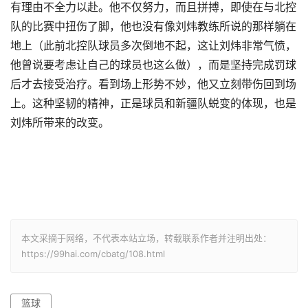
有理由不全力以赴。他不仅努力，而且拼搏，即使在与北控
队的比赛中扭伤了脚，他也没有像刘炜教练所说的那样躺在
地上（此前北控队球员多次倒地不起，这让刘炜非常气愤，
他曾说要考虑让自己的球员也这么做），而是坚持完成罚球
后才去接受治疗。看到场上形势不妙，他又立刻带伤回到场
上。这种坚韧的精神，正是球员和新疆队蜕变的体现，也是
刘炜所带来的改变。
本文采摘于网络，不代表本站立场，转载联系作者并注明出处：
https://99hai.com/cbatg/108.html
篮球