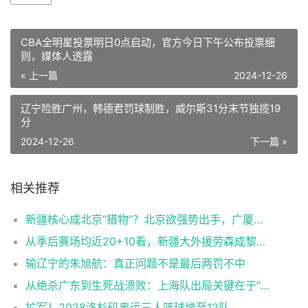
CBA全明星投票明日0点启动，官方今日下午公布投票细
则，媒体人透露
« 上一篇
2024-12-26
辽宁险胜广州，韩德君罚球制胜，威尔斯31分末节独揽19
分
2024-12-26
下一篇 »
相关推荐
新疆核心成北京“猎物”？北京欲强势出手，广厦恐难阻截！
从季后赛场均近20+10看，新疆大外援劳森成黎巴嫩新归化球员的战略考量
输辽宁的朱旭航：真正问题不是最后两罚不中
从绝杀广东到生死战溃败：上海队出局关键在于“过于守规”
扩军！2028洛杉矶奥运三人篮球增至12队