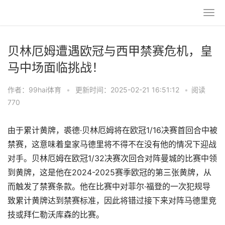
贝林厄姆遭遇欧冠与西甲禁赛危机，皇
马中场面临挑战！
作者：99hai体育
•
更新时间：2025-02-21 16:51:12
•
阅读
770
由于累计黄牌，裘德·贝林厄姆将在欧冠1/16决赛首回合中被
禁赛，这意味着皇家马德里将不得不在没有他的情况下迎战
对手。贝林厄姆在欧冠1/32决赛次回合对阵曼城的比赛中领
到黄牌，这是他在2024-2025赛季欧冠的第三张黄牌，从
而触发了禁赛条款。他在比赛中对菲尔·福登的一次犯规导
致累计黄牌达到禁赛标准，因此将错过接下来对阵马德里竞
技或拜仁勒沃库森的比赛。