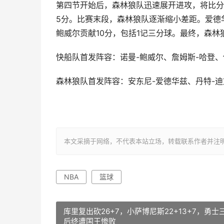
第四节开始后，森林狼队迅速展开进攻，将比分
5分。比赛末段，森林狼队逐渐缩小差距。爱德
鲍威尔贡献10分，包括1记三分球。最终，森林狼
快船队首发阵容：诺曼-鲍威尔、詹姆斯-哈登、
森林狼队首发阵容：安东尼-爱德华兹、丹特-迪
本文采摘于网络，不代表本站立场，转载联系作者并注明出处：https
NBA
篮球
库里复出砍26+7，小萨博尼斯22+13+7，勇士
后终遭国王惨败