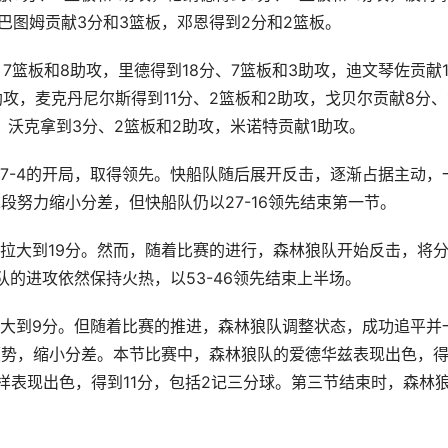
，巴图姆贡献3分和3篮板，邓恩得到2分和2篮板。
7篮板和8助攻，里德得到18分、7篮板和3助攻，迪文琴佐贡献1
助攻，麦克丹尼尔斯得到11分、2篮板和2助攻，戈贝尔贡献8分、
，沃克拿到3分、2篮板和2助攻，米诺特贡献1助攻。
7-4的开局，取得领先。快船队随后展开反击，逐渐占据主动，
段努力缩小分差，但快船队仍以27-16领先结束第一节。
拉大到19分。然而，随着比赛的进行，森林狼队开始反击，将
的进攻依然保持火热，以53-46领先结束上半场。
大到9分。但随着比赛的推进，森林狼队调整状态，成功追平并
颓势，缩小分差。本节比赛中，森林狼队的爱德华兹表现出色，
样表现出色，得到11分，包括2记三分球。第三节结束时，森林