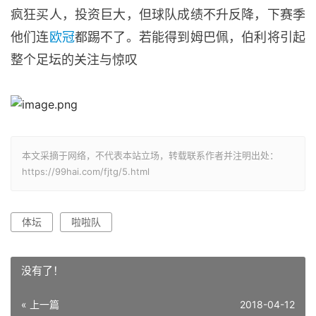
疯狂买人，投资巨大，但球队成绩不升反降，下赛季
他们连
欧冠
都踢不了。若能得到姆巴佩，伯利将引起
整个足坛的关注与惊叹
本文采摘于网络，不代表本站立场，转载联系作者并注明出处：
https://99hai.com/fjtg/5.html
体坛
啦啦队
没有了！
« 上一篇
2018-04-12