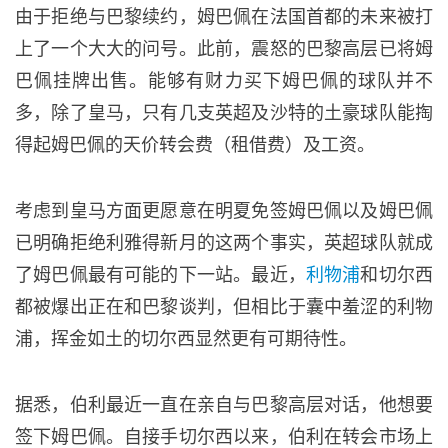
由于拒绝与巴黎续约，姆巴佩在法国首都的未来被打
上了一个大大的问号。此前，震怒的巴黎高层已将姆
巴佩挂牌出售。能够有财力买下姆巴佩的球队并不
多，除了皇马，只有几支英超及沙特的土豪球队能掏
得起姆巴佩的天价转会费（租借费）及工资。
考虑到皇马方面更愿意在明夏免签姆巴佩以及姆巴佩
已明确拒绝利雅得新月的这两个事实，英超球队就成
了姆巴佩最有可能的下一站。最近，
利物浦
和切尔西
都被爆出正在和巴黎谈判，但相比于囊中羞涩的利物
浦，挥金如土的切尔西显然更有可期待性。
据悉，伯利最近一直在亲自与巴黎高层对话，他想要
签下姆巴佩。自接手切尔西以来，伯利在转会市场上