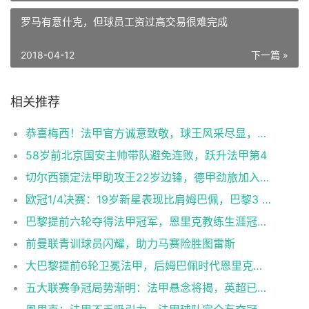
罗马有意什克，但球员工资过高交易很难完成
2018-04-12
下一篇 »
相关推荐
恭喜梅西！法甲官方诚意致敬，球王风采尽显，大巴黎发声化解往昔恩怨
58岁前北京国安主帅带队避免连败，跃升法甲第4
切尔西锁定法甲助攻王22岁边锋，德甲劲旅加入3000万欧报价竞争
欧冠1/4决赛：19岁新星表现比肩姆巴佩，巴黎3 - 1逆转维拉剑指四冠王
巴黎提前六轮夺得法甲冠军，恩里克教练生涯冠军数增至14个
前曼联青训球员闪耀，助力马赛险胜图雷斯
大巴黎提前6轮卫冕法甲，后姆巴佩时代恩里克开启王朝新篇
五大联赛争冠局势渐明：法甲悬念将揭，英超已定乾坤，西甲德甲意甲双雄激战正酣！